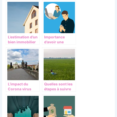
L’estimation d’un
Importance
bien immobilier
d’avoir une
en cas
bonne stratégie
d’évaluation trop
et des outils
basse
marketing
adéquats
L’impact du
Quelles sont les
Corona virus
étapes à suivre
dans l’immobilier
pour vendre son
en France.
terrain à un
promoteur ?