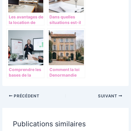
Les avantages de
Dans quelles
la location de
situations est-il
materiel
judicieux de
professionnel
creer une SCI ?
Comprendre les
Comment la loi
bases de la
Denormandie
comptabilite
stimule
d’une SCI
l’investissement
dans l’immobilier
PRÉCÉDENT
SUIVANT
ancien rénové
Publications similaires