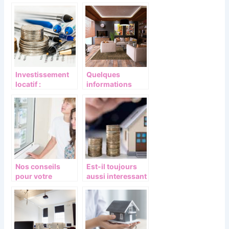
maison de
Logement :
retraite
Conditions,
Aides et
ressources
couverts
Investissement
Quelques
locatif :
informations
avantages et
essentielles a
conseils a suivre
savoir sur
l’assurance
habitation
Nos conseils
Est-il toujours
pour votre
aussi interessant
premier achat
de se lancer dans
immobilier
un
investissement
Pinel en 2023?