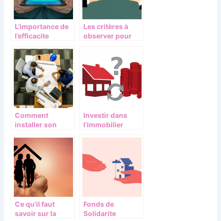
L’importance de
Les critères à
l’efficacite
observer pour
energetique
choisir un bien
immobilier de
commerce
Comment
Investir dans
installer son
l’immobilier
entreprise a
locatif :
Annecy
fonctionnement
et avantages
Ce qu’il faut
Fonds de
savoir sur la
Solidarite