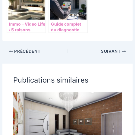
précision et
objectivité
Immo – Video Life
Guide complet
: 5 raisons
du diagnostic
d’intégrer les
immobilier en
témoignages
Essonne :
vidéo dans votre
comment s’y
PRÉCÉDENT
SUIVANT
stratégie
retrouver sans se
d’agence
tromper
immobilière
Publications similaires