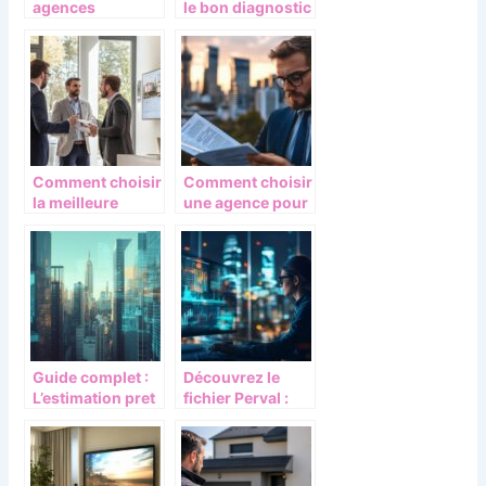
agences
le bon diagnostic
immobilières en
immobilier pour
ligne pour les
votre bien ?
investisseurs
immobiliers
Comment choisir
Comment choisir
la meilleure
une agence pour
agence
maximiser son
immobilière à
investissement
Grand-Lancy
immobilier : 7
pour acheter ou
critères
louer
essentiels à
vérifier
Guide complet :
Découvrez le
L’estimation pret
fichier Perval :
immobilier E-LCL
votre meilleur
pour votre
allié pour évaluer
residence
un bien
principale
immobilier avec