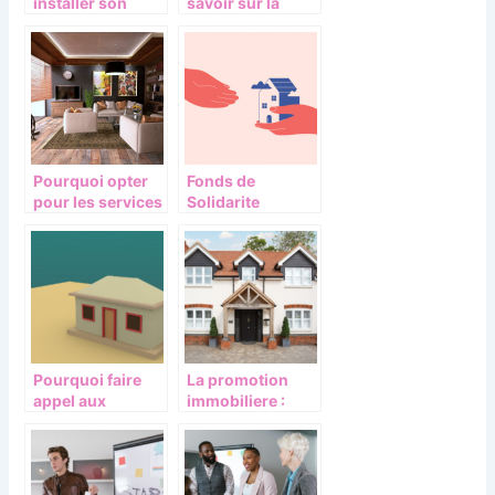
installer son
savoir sur la
entreprise a
maison de
Annecy
retraite
Pourquoi opter
Fonds de
pour les services
Solidarite
d’une agence
Logement :
immobiliere
Conditions,
Aides et
ressources
couverts
Pourquoi faire
La promotion
appel aux
immobiliere :
services d’un
Devenez acteur
amenageur
de votre
foncier ou
investissement
lotisseur ?