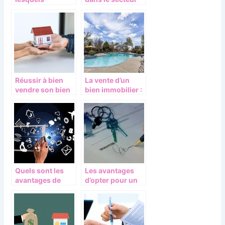
l’architecte
immobilier
pourrait
intervenir dans
un projet
Réussir à bien
La vente d’un
vendre son bien
bien immobilier :
immobilier,
L’objectif de
comment réussir
l’estimation
?
Quels sont les
Les avantages
avantages de
d’opter pour un
l’avancée des
portage salarial
nouvelles
immobilier
technologies
dans l’immobilier