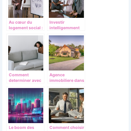
Au cœur du
Investir
logement social :
intelligemment
les coulisses du
dans le
metier de bailleur
crowdfunding
immobilier :
avantages et
risques a
connaitre
Comment
Agence
determiner avec
immobiliere dans
precision la
le haut-rhin : les
valeur d’un bien
avantages a ne
immobilier ?
pas rater
Le boom des
Comment choisir